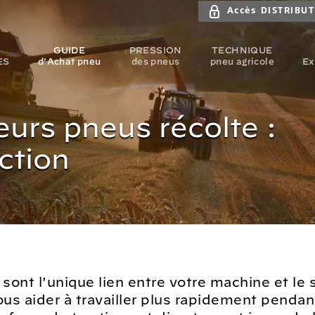
Accès DISTRIBU
GUIDE
PRESSION
TECHNIQUE
ES
d'Achat pneu
des pneus
pneu agricole
Ex
eurs pneus récolte :
ction
ont l'unique lien entre votre machine et le so
us aider à travailler plus rapidement pendant