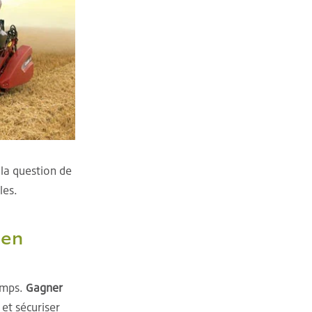
 la question de
les.
 en
emps.
Gagner
 et sécuriser