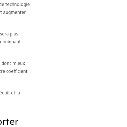
 de technologie
ent augmenter
sera plus
 diminuant
e donc mieux
re coefficient
éduit et la
rter