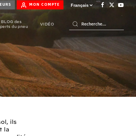
TEURS
MON COMPTE
BLOG des
VIDÉO
perts du pneu
l, ils
 la