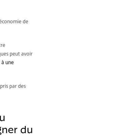
l'économie de
tre
ques peut avoir
 à une
pris par des
eu
gner du