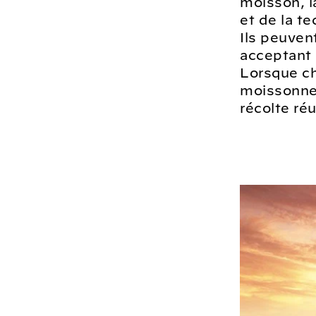
moisson, l
et de la t
Ils peuven
acceptant 
Lorsque ch
moissonneu
récolte réu