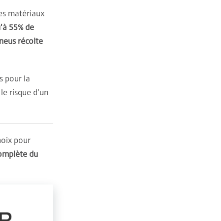
es matériaux
u'à 55% de
pneus récolte
s pour la
le risque d'un
hoix pour
complète du